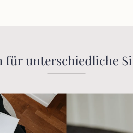
 für unterschiedliche S
________________