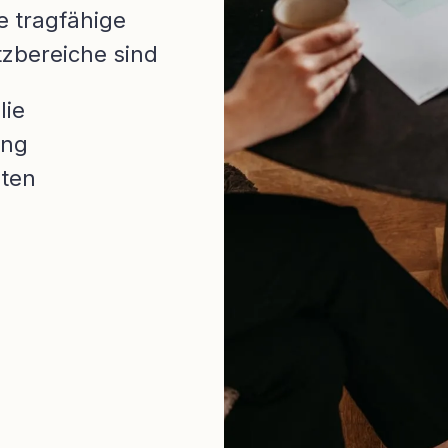
e tragfähige
tzbereiche sind
lie
ung
iten