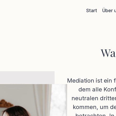
Start
Über 
Was
Mediation ist ein 
dem alle Konf
neutralen dritt
kommen, um den 
betrachten. I