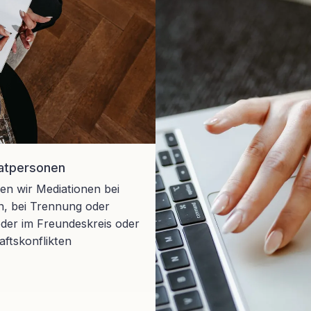
vatpersonen
en wir Mediationen bei
en, bei Trennung oder
oder im Freundeskreis oder
ftskonflikten